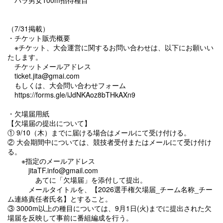
パラ男女100m招待種目
（7/31掲載）
・チケット販売概要
※チケット、大会運営に関するお問い合わせは、以下にお願いい
たします。
チケットメールアドレス
ticket.jita@gmai.com
もしくは、大会問い合わせフォーム
https://forms.gle/iJdNKAoz8bTHkAXn9
・欠場届用紙
【欠場届の提出について】
① 9/10（木）までに届ける場合はメールにて受け付ける。
② 大会期間中については、競技者受付またはメールにて受け付け
る。
※指定のメールアドレス
jitaTF.info@gmail.com
あてに「欠場届」を添付して提出。
メールタイトルを、【2026選手権欠場届_チーム名称_チー
ム連絡責任者氏名】とすること。
③ 3000m以上の種目については、9月1日(火)までに提出された欠
場届を反映して事前に番組編成を行う。