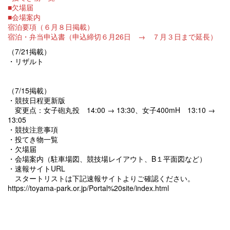
■欠場届
■会場案内
宿泊要項（６月８日掲載）
宿泊・弁当申込書（申込締切６月26日 → ７月３日まで延長）
（7/21掲載）
・リザルト
（7/15掲載）
・競技日程更新版
変更点：女子砲丸投 14:00 → 13:30、女子400mH 13:10 →
13:05
・競技注意事項
・投てき物一覧
・欠場届
・会場案内（駐車場図、競技場レイアウト、B１平面図など）
・速報サイトURL
スタートリストは下記速報サイトよりご確認ください。
https://toyama-park.or.jp/Portal%20site/index.html