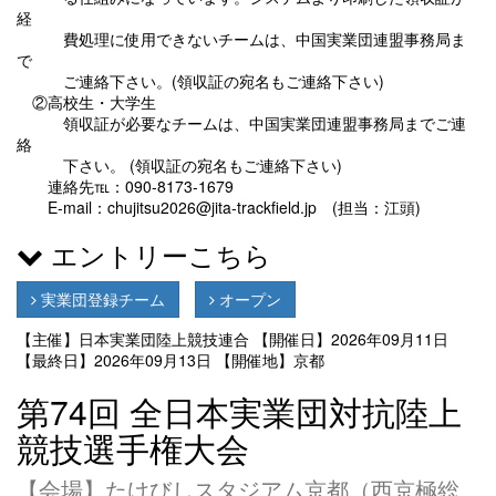
経
費処理に使用できないチームは、中国実業団連盟事務局ま
で
ご連絡下さい。(領収証の宛名もご連絡下さい)
②高校生・大学生
領収証が必要なチームは、中国実業団連盟事務局までご連
絡
下さい。 (領収証の宛名もご連絡下さい)
連絡先℡：090-8173-1679
E-mail：chujitsu2026@jita-trackfield.jp (担当：江頭)
エントリーこちら
実業団登録チーム
オープン
【主催】日本実業団陸上競技連合
【開催日】2026年09月11日
【最終日】2026年09月13日
【開催地】京都
第74回 全日本実業団対抗陸上
競技選手権大会
【会場】たけびしスタジアム京都（西京極総