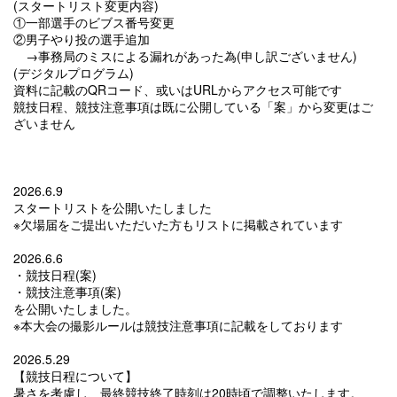
(スタートリスト変更内容)
①一部選手のビブス番号変更
②男子やり投の選手追加
→事務局のミスによる漏れがあった為(申し訳ございません)
(デジタルプログラム)
資料に記載のQRコード、或いはURLからアクセス可能です
競技日程、競技注意事項は既に公開している「案」から変更はご
ざいません
2026.6.9
スタートリストを公開いたしました
※欠場届をご提出いただいた方もリストに掲載されています
2026.6.6
・競技日程(案)
・競技注意事項(案)
を公開いたしました。
※本大会の撮影ルールは競技注意事項に記載をしております
2026.5.29
【競技日程について】
暑さを考慮し、最終競技終了時刻は20時頃で調整いたします。