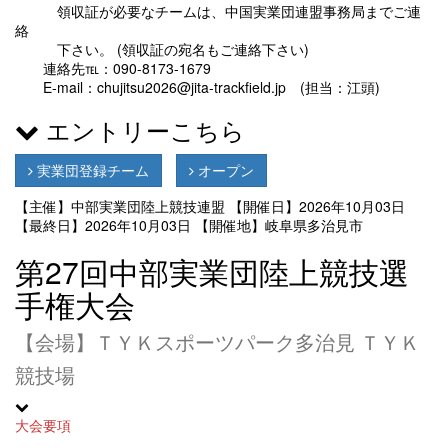
領収証が必要なチームは、中国実業団連盟事務局までご連
絡
下さい。 (領収証の宛名もご連絡下さい)
連絡先℡：090-8173-1679
E-mail：chujitsu2026@jita-trackfield.jp (担当：江頭)
エントリーこちら
実業団登録チーム
オープン
【主催】中部実業団陸上競技連盟
【開催日】2026年10月03日
【最終日】2026年10月03日
【開催地】岐阜県多治見市
第27回中部実業団陸上競技選
手権大会
【会場】ＴＹＫスポーツパーク多治見 ＴＹＫ
競技場
大会要項