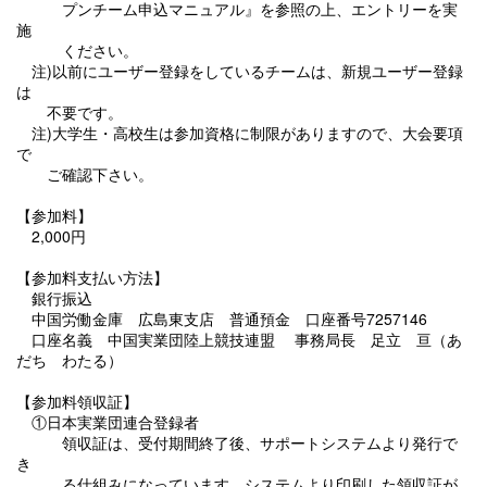
プンチーム申込マニュアル』を参照の上、エントリーを実
施
ください。
注)以前にユーザー登録をしているチームは、新規ユーザー登録
は
不要です。
注)大学生・高校生は参加資格に制限がありますので、大会要項
で
ご確認下さい。
【参加料】
2,000円
【参加料支払い方法】
銀行振込
中国労働金庫 広島東支店 普通預金 口座番号7257146
口座名義 中国実業団陸上競技連盟 事務局長 足立 亘（あ
だち わたる）
【参加料領収証】
①日本実業団連合登録者
領収証は、受付期間終了後、サポートシステムより発行で
き
る仕組みになっています。システムより印刷した領収証が