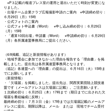
※P３記載の報道プレス室の運用と退出いただく時刻が変更にな
りました。
・出場チーム企業クラブ広報撮影申請のご案内 ※申請締め切り：
６月29日（月）15時
・公式フォトのご案内
・公式フォト申込書（Word） ※申し込み締め切り：６月29日
（月）15時
・「通算10回出場」申請書（Word） ※申請締め切り：６月29日
（月）各所属連盟事務局にご提出ください。
（6/8掲載、追記と新規情報があります）
・地域予選会に参加できなかった理由を報告する「理由書」を掲
載しました。提出先は各所属連盟事務局となります。
（追記）各連盟への「理由書」の提出は、６月16日（火）15時ま
でにお願いします。
（新規情報）
・「欠場届」を掲載しました。提出先は、関西実業団陸上競技連
盟です（メールアドレスは欠場届に記載）。ご注意願います。
１次締め切り：６月25日（木）17時まで（期日までに出された欠
場届を番組編成に反映）。
最終締め切り：７月３日（金）17時までは欠場届記載のメールア
ドレスに提出。期限以降は、メール または 現地でチーム受付
に提出。