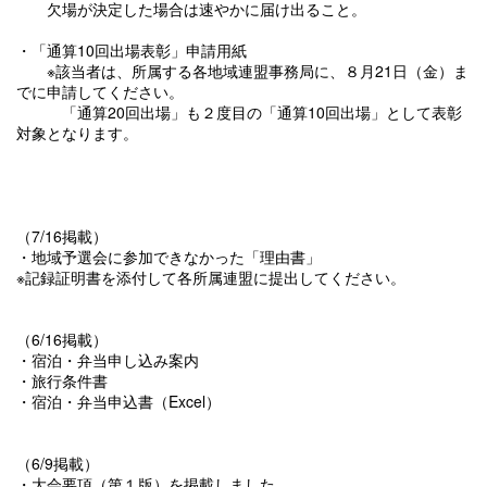
欠場が決定した場合は速やかに届け出ること。
・「通算10回出場表彰」申請用紙
※該当者は、所属する各地域連盟事務局に、８月21日（金）ま
でに申請してください。
「通算20回出場」も２度目の「通算10回出場」として表彰
対象となります。
（7/16掲載）
・地域予選会に参加できなかった「理由書」
※記録証明書を添付して各所属連盟に提出してください。
（6/16掲載）
・宿泊・弁当申し込み案内
・旅行条件書
・宿泊・弁当申込書（Excel）
（6/9掲載）
・大会要項（第１版）を掲載しました。