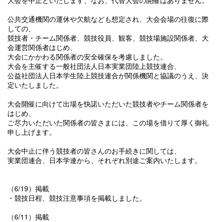
大会を中止といたします、なお、代替大会の開催はありません。
公共交通機関の運休や欠航なども想定され、大会会場の往復に際
しての、
競技者・チーム関係者、競技役員、観客、競技場施設関係者、大
会運営関係者はじめ、
大会にかかわる関係者の安全確保を考慮しました。
大会を主催する一般社団法人日本実業団陸上競技連合、
公益社団法人日本学生陸上競技連合が関係機関と協議のうえ、決
定いたしました。
大会開催に向けて出場を快諾いただいた競技者やチーム関係者を
はじめ、
ご尽力いただいた関係者の皆さまには、この場を借りて厚く御礼
申し上げます。
大会中止に伴う競技者の皆さんのお手続きに関しては、
実業団連合、日本学連から、それぞれ別途ご案内いたします。
（6/19）掲載
・競技日程、競技注意事項を掲載しました。
（6/11）掲載