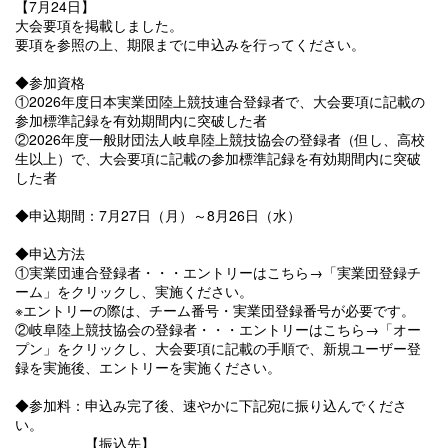
【7月24日】
大会要項を掲載しました。
要項を参照の上、期限までに申込みを行ってください。
◆参加資格
①2026年度日本実業団陸上競技連合登録者で、大会要項に記載の
参加標準記録を有効期間内に突破した者
②2026年度一般財団法人岐阜陸上競技協会の登録者（但し、高校
生以上）で、大会要項に記載の参加標準記録を有効期間内に突破
した者
◆申込期間：7月27日（月）～8月26日（水）
◆申込方法
①実業団連合登録者・・・エントリーはこちら→「実業団登録チ
ーム」をクリックし、実施ください。
※エントリーの際は、チーム番号・実業団登録番号が必要です。
②岐阜陸上競技協会の登録者・・・エントリーはこちら→「オー
プン」をクリックし、大会要項に記載の手順で、新規ユーザー登
録を実施後、エントリーを実施ください。
◆参加料：申込み完了後、速やかに下記宛に振り込んでくださ
い。
【振込先】