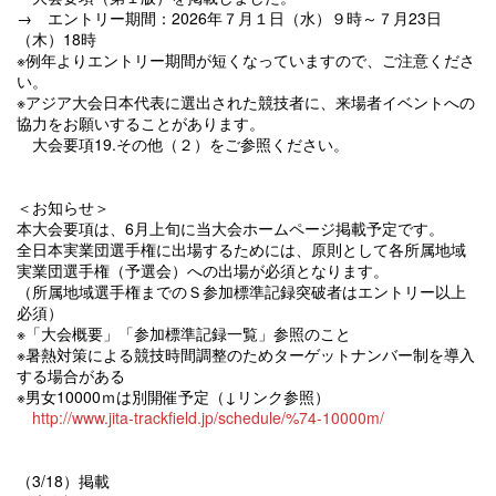
→ エントリー期間：2026年７月１日（水）９時～７月23日
（木）18時
※例年よりエントリー期間が短くなっていますので、ご注意くださ
い。
※アジア大会日本代表に選出された競技者に、来場者イベントへの
協力をお願いすることがあります。
大会要項19.その他（２）をご参照ください。
＜お知らせ＞
本大会要項は、6月上旬に当大会ホームページ掲載予定です。
全日本実業団選手権に出場するためには、原則として各所属地域
実業団選手権（予選会）への出場が必須となります。
（所属地域選手権までのＳ参加標準記録突破者はエントリー以上
必須）
※「大会概要」「参加標準記録一覧」参照のこと
※暑熱対策による競技時間調整のためターゲットナンバー制を導入
する場合がある
※男女10000ｍは別開催予定（↓リンク参照）
http://www.jita-trackfield.jp/schedule/%74-10000m/
（3/18）掲載