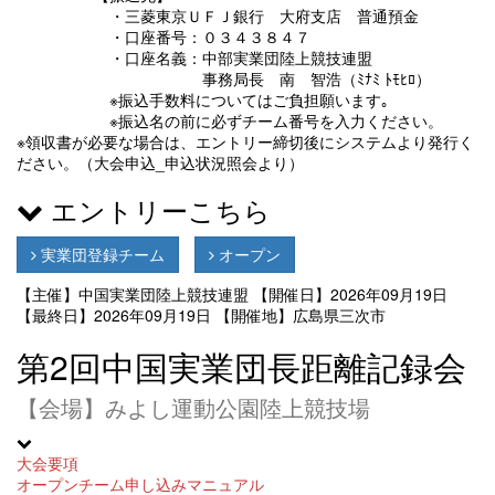
・三菱東京ＵＦＪ銀行 大府支店 普通預金
・口座番号：０３４３８４７
・口座名義：中部実業団陸上競技連盟
事務局長 南 智浩（ﾐﾅﾐ ﾄﾓﾋﾛ）
※振込手数料についてはご負担願います｡
※振込名の前に必ずチーム番号を入力ください。
※領収書が必要な場合は、エントリー締切後にシステムより発行く
ださい。（大会申込_申込状況照会より）
エントリーこちら
実業団登録チーム
オープン
【主催】中国実業団陸上競技連盟
【開催日】2026年09月19日
【最終日】2026年09月19日
【開催地】広島県三次市
第2回中国実業団長距離記録会
【会場】みよし運動公園陸上競技場
大会要項
オープンチーム申し込みマニュアル