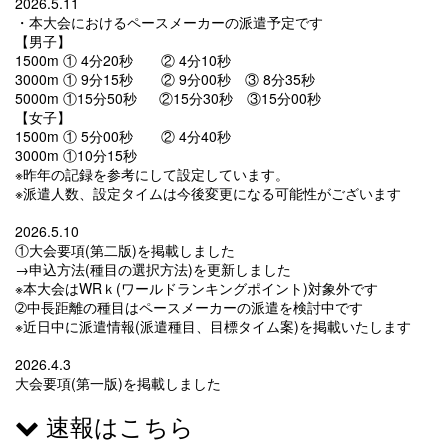
2026.5.11
・本大会におけるペースメーカーの派遣予定です
【男子】
1500m ① 4分20秒 ② 4分10秒
3000m ① 9分15秒 ② 9分00秒 ③ 8分35秒
5000m ①15分50秒 ②15分30秒 ③15分00秒
【女子】
1500m ① 5分00秒 ② 4分40秒
3000m ①10分15秒
※昨年の記録を参考にして設定しています。
※派遣人数、設定タイムは今後変更になる可能性がございます
2026.5.10
①大会要項(第二版)を掲載しました
→申込方法(種目の選択方法)を更新しました
※本大会はWRｋ(ワールドランキングポイント)対象外です
➁中長距離の種目はペースメーカーの派遣を検討中です
※近日中に派遣情報(派遣種目、目標タイム案)を掲載いたします
2026.4.3
大会要項(第一版)を掲載しました
速報はこちら