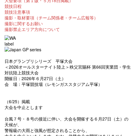
大会要項（第１版・５月18日掲載）
競技日程
競技注意事項
撮影・取材要項（チーム関係者・チーム広報等）
撮影に関するお願い
撮影禁止エリア方向について
日本グランプリシリーズ 平塚大会
＜2026オールスターナイト陸上＞秩父宮賜杯 第66回実業団・学生
対抗陸上競技大会
開催日：2026年６月27日（土）
会 場：平塚競技場（レモンガススタジアム平塚）
（6/25）掲載
大会を中止とします
台風７号・８号の接近に伴い、大会を開催する６月27日（土）の
天候が、
警報級の大雨と強風が想定されることから、