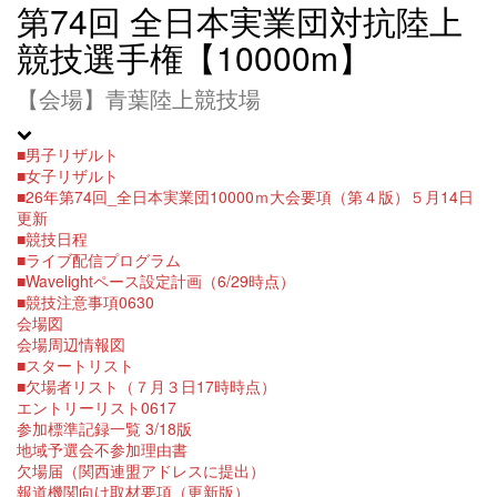
第74回 全日本実業団対抗陸上
競技選手権【10000m】
【会場】青葉陸上競技場
■男子リザルト
■女子リザルト
■26年第74回_全日本実業団10000ｍ大会要項（第４版）５月14日
更新
■競技日程
■ライブ配信プログラム
■Wavelightペース設定計画（6/29時点）
■競技注意事項0630
会場図
会場周辺情報図
■スタートリスト
■欠場者リスト（７月３日17時時点）
エントリーリスト0617
参加標準記録一覧 3/18版
地域予選会不参加理由書
欠場届（関西連盟アドレスに提出）
報道機関向け取材要項（更新版）