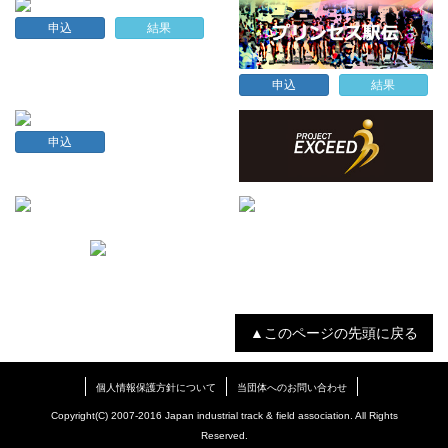
申込
結果
申込
結果
申込
▲このページの先頭に戻る
個人情報保護方針について
当団体へのお問い合わせ
Copyright(C) 2007-2016 Japan industrial track & field association. All Rights
Reserved.