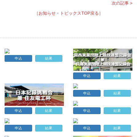
次の記事 >
［お知らせ・トピックスTOP戻る］
申込
結果
申込
結果
申込
結果
申込
結果
申込
結果
申込
結果
申込
結果