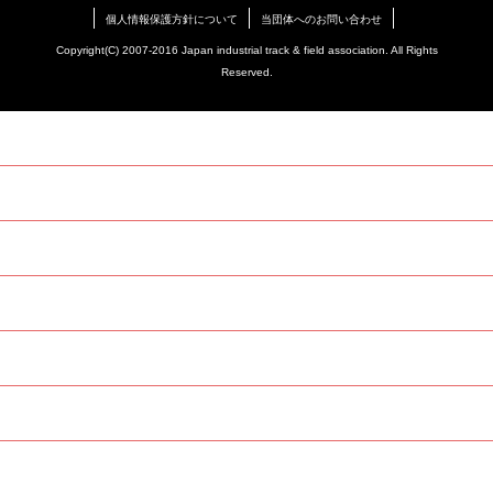
個人情報保護方針について
当団体へのお問い合わせ
Copyright(C) 2007-2016 Japan industrial track & field association. All Rights
Reserved.
TOP
当団体について
登録
競技会（スケジュール・申込）
競技会結果
合宿
海外派遣